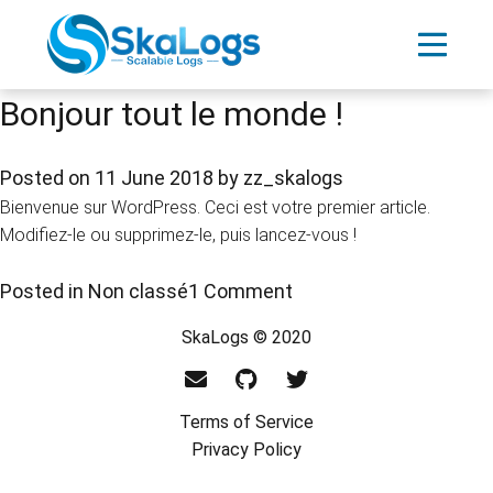
Author:
zz_skalogs
Bonjour tout le monde !
Posted on
11 June 2018
by
zz_skalogs
Bienvenue sur WordPress. Ceci est votre premier article.
Modifiez-le ou supprimez-le, puis lancez-vous !
on
Posted in
Non classé
1 Comment
Bonjour
SkaLogs © 2020
tout
le
monde !
Terms of Service
Privacy Policy